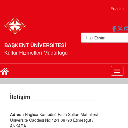
English
BAŞKENT ÜNİVERSİTESİ
Kültür Hizmetleri Müdürlüğü
Toggl
İletişim
Adres :
Bağlıca Kampüsü Fatih Sultan Mahallesi
Üniversite Caddesi No:42/1 06790 Etimesgut /
ANKARA