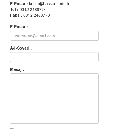
E-Posta :
kultur@baskent.edu.tr
Tel :
0312 2466774
Faks :
0312 2466770
E-Posta :
Ad-Soyad :
Mesaj :