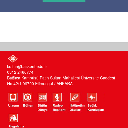
kultur@baskent.edu.tr
0312 2466774
Bağlıca Kampüsü Fatih Sultan Mahallesi Üniversite Caddesi
No:42/1 06790 Etimesgut / ANKARA