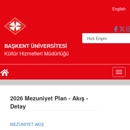
English
BAŞKENT ÜNİVERSİTESİ
Kültür Hizmetleri Müdürlüğü
Toggl
2026 Mezuniyet Plan - Akış -
Detay
MEZUNİYET AKIŞ